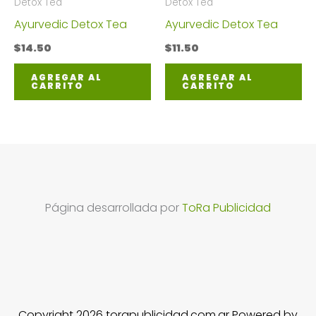
Detox Tea
Detox Tea
Ayurvedic Detox Tea
Ayurvedic Detox Tea
$
14.50
$
11.50
AGREGAR AL
AGREGAR AL
CARRITO
CARRITO
Página desarrollada por
ToRa Publicidad
Copyright 2026 torapublicidad.com.ar Powered by