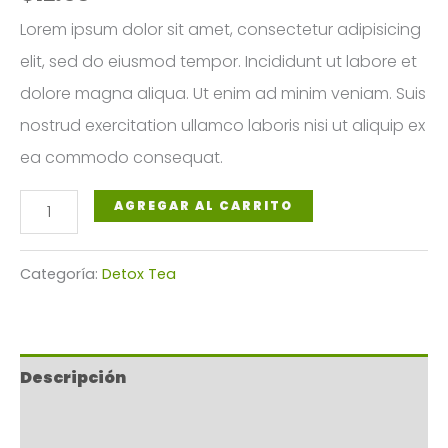
Lorem ipsum dolor sit amet, consectetur adipisicing
elit, sed do eiusmod tempor. Incididunt ut labore et
dolore magna aliqua. Ut enim ad minim veniam. Suis
nostrud exercitation ullamco laboris nisi ut aliquip ex
ea commodo consequat.
Ayurvedic
AGREGAR AL CARRITO
Detox
Tea
Categoría:
Detox Tea
cantidad
Descripción
Valoraciones (0)