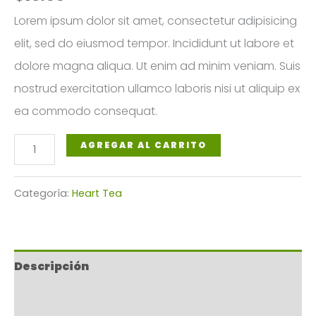
Lorem ipsum dolor sit amet, consectetur adipisicing
elit, sed do eiusmod tempor. Incididunt ut labore et
dolore magna aliqua. Ut enim ad minim veniam. Suis
nostrud exercitation ullamco laboris nisi ut aliquip ex
ea commodo consequat.
Ayurvedic
AGREGAR AL CARRITO
Heart
Tea
Categoría:
Heart Tea
cantidad
Descripción
Valoraciones (0)