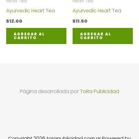
Heart Tea
Heart Tea
Ayurvedic Heart Tea
Ayurvedic Heart Tea
$
12.00
$
11.50
AGREGAR AL
AGREGAR AL
CARRITO
CARRITO
Página desarrollada por
ToRa Publicidad
Copyright 2026 torapublicidad.com.ar Powered by