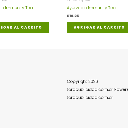
ic Immunity Tea
Ayurvedic Immunity Tea
$
16.25
EGAR AL CARRITO
AGREGAR AL CARRITO
Copyright 2026
torapublicidad.com.ar Power
torapublicidad.com.ar