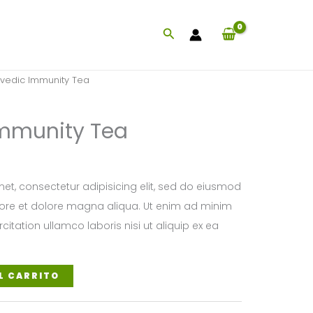
Buscar
rvedic Immunity Tea
Immunity Tea
et, consectetur adipisicing elit, sed do eiusmod
bore et dolore magna aliqua. Ut enim ad minim
citation ullamco laboris nisi ut aliquip ex ea
L CARRITO