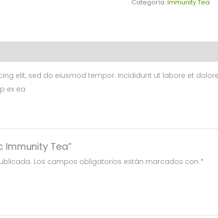
Tea
Categoría:
Immunity Tea
cantidad
cing elit, sed do eiusmod tempor. Incididunt ut labore et dol
ip ex ea
ic Immunity Tea”
ublicada.
Los campos obligatorios están marcados con
*