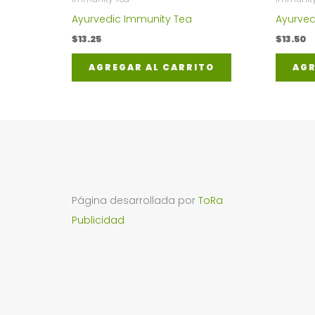
Ayurvedic Immunity Tea
Ayurved
$
13.25
$
13.50
AGREGAR AL CARRITO
AGR
Página desarrollada por
ToRa
Publicidad