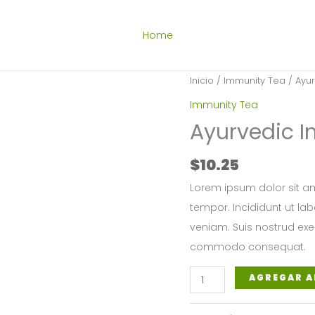
Home
Inicio
/
Immunity Tea
/ Ayu
Immunity Tea
Ayurvedic 
$
10.25
Lorem ipsum dolor sit am
tempor. Incididunt ut la
veniam. Suis nostrud exer
commodo consequat.
Ayurvedic
AGREGAR A
Immunity