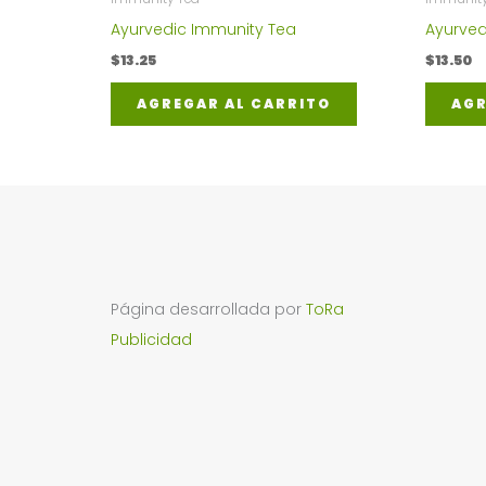
Ayurvedic Immunity Tea
Ayurved
$
13.25
$
13.50
AGREGAR AL CARRITO
AGR
Página desarrollada por
ToRa
Publicidad