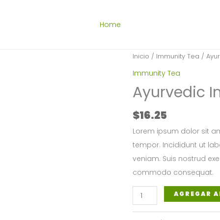
Home
Inicio
/
Immunity Tea
/ Ayu
Immunity Tea
Ayurvedic 
$
16.25
Lorem ipsum dolor sit am
tempor. Incididunt ut la
veniam. Suis nostrud exer
commodo consequat.
Ayurvedic
AGREGAR A
Immunity