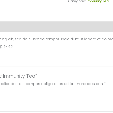
Tea
Categoría:
Immunity Tea
cantidad
cing elit, sed do eiusmod tempor. Incididunt ut labore et dol
ip ex ea
ic Immunity Tea”
ublicada.
Los campos obligatorios están marcados con
*