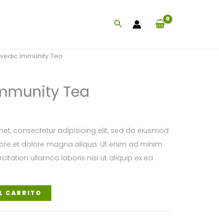
Buscar
rvedic Immunity Tea
Immunity Tea
et, consectetur adipisicing elit, sed do eiusmod
bore et dolore magna aliqua. Ut enim ad minim
citation ullamco laboris nisi ut aliquip ex ea
L CARRITO