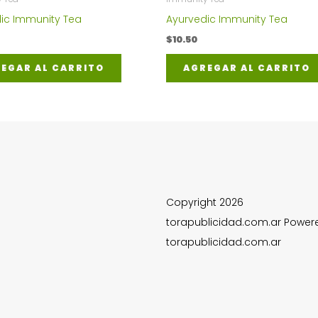
ic Immunity Tea
Ayurvedic Immunity Tea
$
10.50
EGAR AL CARRITO
AGREGAR AL CARRITO
Copyright 2026
torapublicidad.com.ar Power
torapublicidad.com.ar